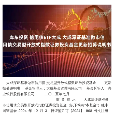
大成深证基准做市信用债 交易型开放式指数证券投资基金 更新招募说明书 基金管理人：大成基金管理有限公司 基金托管人：兴业银行股份有限公司 二〇二五年七月 重 要 提 示 大成深证基准做市信用债交易型开放式指数证券投资基金（以下简称“本基金”）经中 国证监会 2024 年 12 月 31 日证监许可【2024】1968 号文注册募集。 基金管理人保证本招募说明书的内容真实、准确、完整。本招募说明书经中国证监会注 册，但中国证监会对本基金募集的注册，并不表明中国证监会对本基金的价值和收益做出实 质性判断或保证，也不表明投资于本基金没有风险。 本基金标的指数为深证基准做市信用债指数，标的指数相关信息如下： 以在深圳证券交易所上市流通的信用债为备选范围。债券币种为人民币。 该指数样本数量不限，以深圳证券交易所基准做市债券清单范围内的公司债、企业债作 为指数样本。 采用样本债券的发行量为权数加权。 有关标的指数具体编制方案及成份券信息详见深圳证券信息有限公司网站，网址： http://www.cnindex.com.cn/。 证券投资基金（以下简称“基金”）是一种长期投资工具，其主要功能是分散投资，降低 投资单一证券所带来的个别风险。基金不同于银行储蓄和债券等能够提供固定收益预期的金 融工具，投资者购买基金，既可能按其持有份额分享基金投资所产生的收益，也可能承担基 金投资所带来的损失。 基金分为债券型基金、混合型基金、股票型基金、货币市场基金等不同类型，投资者投资 不同类型的基金将获得不同的收益预期，也将承担不同程度的风险。一般来说，基金的收益 预期越高，投资者承担的风险也越大。本基金属于债券型基金，其预期收益及预期风险水平 高于货币市场基金，低于混合型基金与股票型基金。 本基金属于指数基金，采用分层抽样复制法跟踪标的指数表现，具有与标的指数以及标 的指数所代表的债券市场组合相似的风险收益特征。同时，投资者投资于本基金面临跟踪误 差控制未达到约定目标、指数编制机构停止服务、成份券违约或停牌等潜在风险。基金的特 定风险详见本招募说明书“风险揭示”章节。 本基金投资于证券市场，基金净值会因证券市场波动等因素产生波动。投资者在投资本 基金前，应仔细阅读本基金的招募说明书、基金合同及基金产品资料概要，全面认识本基金 的风险收益特征和产品特性，并根据自身的投资目的、投资期限、投资经验、资产状况等判 断基金是否和投资者的风险承受能力相适应，充分考虑自身的风险承受能力，理性判断市场， 对申购基金的意愿、时机、数量等投资行为做出独立、谨慎决策，获得基金投资收益，亦承 担基金投资中出现的各类风险。基金管理人在基金管理实施过程中产生的操作或技术风险、 本基金的特有风险等。 本基金投资中的风险包括但不限于：因整体政治、经济、社会等环境因素对证券市场价 格产生影响而形成的系统性风险，个别证券特有的非系统性风险，由于基金份额持有人连续 大量赎回基金产生的流动性风险，基金管理人在基金管理实施过程中产生的积极管理风险， 本基金的特定风险等。 本基金可投资于资产支持证券，因此可能面临资产支持证券的信用风险、利率风险、流 动性风险、提前偿付风险、操作风险和法律风险等。 基金管理人承诺依照恪尽职守、诚实信用、谨慎勤勉的原则管理和运用基金资产，但不 保证本基金一定盈利，也不保证最低收益。基金的过往业绩及其净值高低并不预示其未来业 绩表现，基金管理人管理的其他基金的业绩也不构成对本基金业绩表现的保证。投资有风险， 投资人认购（或申购）基金时，请仔细阅读本基金的招募说明书、基金合同及基金产品资料 概要。基金管理人提醒投资者基金投资的“买者自负”原则，在做出投资决策后，基金运营状 况与基金净值变化引致的投资风险，由投资者自行负担。 投资者应当通过本基金管理人或代销机构购买本基金，基金代销机构名单详见本基金份 额发售公告或基金管理人网址公示。 本基金本次更新招募说明书主要对基金经理相关信息进行了更新，基金经理相关信息更 新截止日为 2025 年 7 月 10 日。 目 录 一、绪 言 本招募说明书依据《中华人民共和国证券投资基金法》（以下简称《基金法》）、《公 开募集证券投资基金运作管理办法》（以下简称《运作办法》）、《公开募集证券投资基金 销售机构监督管理办法》（以下简称《销售办法》）、《公开募集证券投资基金信息披露管 理办法》（以下简称《信息披露办法》）、《公开募集开放式证券投资基金流动性风险管理 规定》（以下简称“《流动性风险管理规定》”）、《公开募集证券投资基金运作指引第 3 号——指数基金指引》（以下简称《指数基金指引》）其他有关规定及《大成深证基准做市 信用债交易型开放式指数证券投资基金基金合同》（以下简称基金合同）编写。 基金管理人承诺本招募说明书不存在任何虚假记载、误导性陈述或者重大遗漏，并对其 真实性、准确性、完整性承担法律责任。本基金是根据本招募说明书所载明的资料申请募集 的。本基金管理人没有委托或授权任何其他人提供未在本招募说明书中载明的信息，或对本 招募说明书作任何解释或者说明。 本招募说明书根据《大成深证基准做市信用债交易型开放式指数证券投资基金基金合 同》编写，并经中国证监会注册。基金合同是约定基金当事人之间权利、义务的法律文件。 投资者取得依基金合同所发行的基金份额，即成为基金份额持有人和本基金基金合同的当事 人，其持有基金份额的行为本身即表明其对基金合同的承认和接受，并按照《基金法》、《运 作办法》、《信息披露办法》、《销售办法》、基金合同及其他有关规定享有权利、承担义 务；基金投资者欲了解基金份额持有人的权利和义务，应详细查阅《大成深证基准做市信用 债交易型开放式指数证券投资基金基金合同》。 二、释 义 在本招募说明书中，除非文意另有所指，下列词语或简称具有如下含义： 资基金基金合同》及对基金合同的任何有效修订和补充 交易型开放式指数证券投资基金托管协议》及对该托管协议的任何有效修订和补充 投资基金招募说明书》及其更新 基金份额发售公告》 基金产品资料概要》及其更新 市交易公告书》 行政规章以及其他对基金合同当事人有约束力的决定、决议、通知等 会议通过，经 2012 年 12 月 28 日第十一届全国人民代表大会常务委员会第三十次会议修订， 自 2013 年 6 月 1 日起实施，并经 2015 年 4 月 24 日第十二届全国人民代表大会常务委员会 第十四次会议《全国人民代表大会常务委员会关于修改等七部法 律的决定》修正的《中华人民共和国证券投资基金法》及颁布机关对其不时做出的修订 开募集证券投资基金销售机构监督管理办法》及颁布机关对其不时做出的修订 并经 2020 年 3 月 20 日中国证监会《关于修改部分证券期货规章的决定》修正的《公开募集 证券投资基金信息披露管理办法》及颁布机关对其不时做出的修订 募集证券投资基金运作管理办法》及颁布机关对其不时做出的修订 实施的《公开募集开放式证券投资基金流动性风险管理规定》及颁布机关对其不时做出的修 订 开募集证券投资基金运作指引第 3 号——指数基金指引》及颁布机关对其不时做出的修订 施细则》定义的“交易型开放式基金”，简称“ETF” 目标类似，采用开放式运作方式的基金 体，包括基金管理人、基金托管人和基金份额持有人 存续或经有关政府部门批准设立并存续的企业法人、事业法人、社会团体或其他组织 证券期货投资管理办法》及相关法律法规规定使用来自境外的资金进行境内证券期货投资的 境外机构投资者，包括合格境外机构投资者和人民币合格境外机构投资者 国证监会允许购买证券投资基金的其他投资人的合称 份额的申购、赎回及转托管等业务 业务资格并与基金管理人签订了基金销售服务协议，办理基金销售业务的机构，包括发售代 理机构和申购赎回代理机构 指定的代理本基金发售业务的机构 理人指定的办理本基金申购、赎回业务的证券公司，又称为代办证券公司 账户的建立和管理、基金份额登记、基金销售业务的确认、清算和结算、代理发放红利、建 立并保管基金份额持有人名册和办理非交易过户等 任公司 证券交易所人民币普通股票账户（即 A 股账户）或深圳证券交易所证券投资基金账户 人向中国证监会办理基金备案手续完毕，并获得中国证监会书面确认的日期 清算结果报中国证监会备案并予以公告的日期 个月 购赎回实施细则》（包括其不时修订）、中国证券登记结算有限责任公司发布实施的《中国 证券登记结算有限责任公司关于交易所交易型开放式证券投资基金登记结算业务实施细则》 （包括其不时修订）及基金管理人、中国证券登记结算有限责任公司、深圳证券交易所发布 的其他相关规则、规定、通知及指南等 份额的行为 清单规定的申购对价向基金管理人申请购买基金份额的行为 要求将基金份额兑换为申购赎回清单所规定的赎回对价的行为 业务的场所 说明书规定应交付的组合证券、现金替代、现金差额及其他对价 合同和招募说明书规定应交付给赎回人的组合证券、现金替代、现金差额及其他对价 来可能发生的变更 购、赎回的基金份额数应为最小申购赎回单位的整数倍 募说明书的规定，用于替代组合证券中部分证券的一定数量的现金 约定的估值方法计算的最小申购赎回单位中的组合证券价值和现金替代之差（具体详见现金 差额的计算公式）；投资人申购、赎回时应支付或应获得的现金差额根据最小申购赎回单位 对应的现金差额、申购或赎回的基金份额数计算 据基金管理人提供的申购赎回清单和组合证券内各只证券的实时成交数据计算并由深圳证 券交易所在交易时间内发布的基金份额参考净值，简称 IOPV 清单中公布的当日现金差额的预估值，预估现金差额由申购赎回代理机构预先冻结 按照一定比例调整基金份额总额及基金份额净值 他合法收入及因运用基金财产带来的成本和费用的节约 资产的价值总和 额净值的过程 基金可供分配利润金额之基准日 披露办法》规定的互联网网站（包括基金管理人网站、基金托管人网站、中国证监会基金电 子披露网站）等媒介 予以变现的资产，包括但不限于到期日在 10 个交易日以上的逆回购与银行定期存款（含协 议约定有条件提前支取的银行存款）、资产支持证券、因发行人债务违约无法进行转让或交 易的债券等 第 10 页 三、基金管理人 （一） 基金管理人概况 名称：大成基金管理有限公司 住所：广东省深圳市南山区海德三道 1236 号大成基金总部大厦 5 层、27-33 层 办公地址：广东省深圳市南山区海德三道 1236 号大成基金总部大厦 27 层 设立日期：1999 年 4 月 12 日 注册资本：贰亿元人民币 股权结构：公司股东为中泰信托有限责任公司（持股比例 50%）、中国银河投资管理有 限公司（持股比例 25%）、光大证券股份有限公司（持股比例 25%）三家公司。 法定代表人：吴庆斌 电话：0755-83183388 传真：0755-83199588 联系人：肖剑 （二） 主要人员情况 吴庆斌先生，董事长，清华大学法学及工学双学士。先后任职于西南证券飞虎网、北京 国际信托有限责任公司、广联（南宁）投资股份有限公司等机构。2012 年 7 月至今，任广 联（南宁）投资股份有限公司董事长；2012 年任职于中泰信托有限责任公司，2013 年 6 月 至今，任中泰信托有限责任公司董事长。2019 年 11 月 3 日起任大成基金管理有限公司董事 长。 林昌先生，副董事长，北京大学经济学硕士。1993 年进入中国光大银行从事证券业务。 担任光大证券南方总部研究部总经理、光大证券南方总部副总经理、光大证券投资银行总部 总经理、光大证券助理总裁等职务。2005 年 3 月至 2020 年 11 月担任光大保德信基金管理 有限公司董事长。2020 年 12 月至 2022 年 8 月，担任光大证券股份有限公司深化改革高级 顾问、资深董事总经理，2022 年 8 月至今担任光大证券股份有限公司董事会办公室（监事 会办公室）资深董事总经理。2020 年 12 月 28 日起任大成基金管理有限公司副董事长。 谭晓冈先生，董事、总经理，哈佛大学公共管理硕士。曾在财政部、世界银行、全国社 保基金理事会任职。2016 年 7 月加入大成基金管理有限公司，2016 年 12 月至 2019 年 8 月 任大成国际资产管理有限公司总经理,2017 年 2 月至 2019 年 6 月任大成基金管理有限公司副 总经理，2019 年 7 月起任大成基金管理有限公司总经理，2019 年 8 月起任大成国际资产管 理有限公司董事长，2022 年 4 月起兼任公司首席信息官。 杨红女士，董事，同济大学管理学博士。先后任职于北京总参工程兵部、招商银行上海 分行、浦发银行上海分行、上投摩根基金管理有限公司等机构，2021 年 8 月加入中泰信托 有限责任公司，现任中泰信托有限责任公司副总裁。2022 年 11 月起任大成基金管理有限公 司董事。 宋立志先生，董事，中国社会科学院法学硕士。具有法律职业资格。历任中国建投资产 管理处置部/委托代理业务部/资产管理分公司总经理助理、副总经理、总经理。现任中国银 河金融控股有限责任公司首席风险官。2022 年 11 月起任大成基金管理有限公司董事。 胡维翊先生，独立董事，波士顿大学国际银行与金融法硕士。1991 年 7 月至 1994 年 4 月，任全国人大常委会办公厅研究室政治组主任科员；1994 年 5 月至 1998 年 8 月，任北京 乾坤律师事务所合伙人；2000 年 2 月至 2001 年 4 月任北京市中凯律师事务所律师；2001 年 5 月至今，历任北京市天铎律师事务所副主任、主任，现任北京市天铎律师事务所合伙人。 杨晓帆先生，独立董事，香港浸会大学工商管理学士。2006 年至 2011 年，任惠理集团 有限公司高级投资分析师兼投资组合经理；2012 年至 2016 年，任 FALCON EDGE CAPITAL LP 合伙人和大中华区负责人；2016 年至今，任晨曦投资管理公司(ANATOLE INVESTMENT MANAGEMENT) 主要创始人。2019 年 11 月起任大成基金管理有限公司独立董事。 江涛女士，独立董事，复旦大学经济学学士。1989 年至 1992 年任职于深圳赛格集团市 场部、1992 年至 1996 年任深圳石化集团海外企业管理部副总经理（主持工作）；1996 年至 京代表处，任副主任；2004 年至 2007 年任职于中投证券董事会办公室，任副主任（主持工 作）；2007 年至 2015 年 7 月，任职于中银国际证券，任公司执委会委员、董事会秘书兼董 办主任，2022 年 11 月起任大成基金管理有限公司独立董事。 陈勇先生，监事会主席，黑龙江大学电子学与信息系统专业学士。1992 年 7 月至 1993 年 5 月任中国人民银行哈尔滨分行科技处技术员；1993 年 5 月至 1994 年 10 月任哈尔滨证 券公司友谊路证券营业部电脑部助理工程师；1994 年 10 月至 1997 年 6 月任哈尔滨证券公 司和平路证券营业部副总经理；1997 年 6 月至 1999 年 1 月任联合证券公司哈尔滨和平路证 第 12 页 券营业部总经理；1999 年 1 月至 2000 年 6 月任联合证券公司投资银行总部高级业务经理； 年 8 月任中国银河证券有限责任公司总裁办秘书处副处长（主持工作）、处长；2004 年 8 月至 2006 年 12 月任中国银河证券有限责任公司总裁办副主任；2007 年 1 月至 2007 年 9 月 任中国银河证券股份有限公司总裁办副主任；2007 年 9 月至 2010 年 5 月任中国银河金融控 股有限责任公司战略发展部执行总经理；2010 年 5 月至 2021 年 8 月 16 日任银河基金管理 有限公司党委委员、副总经理。2021 年 9 月 3 日任大成基金监事会主席。 邓金煌先生，职工监事，上海财经大学管理学硕士。2001 年 9 月至 2003 年 9 月任职于 株洲电力局；2003 年 9 月至 2006 年 1 月攻读硕士学位；2006 年 4 月至 2010 年 5 月任华为 三康技术有限公司人力资源专员；2010 年 5 月至 2011 年 9 月任招商证券人力资源部高级经 理；2011 年 9 月至 2016 年 8 月任融通基金管理有限公司综合管理部总监助理；2016 年 8 月加入大成基金管理有限公司，任人力资源部副总监；现任大成基金管理有限公司人力资源 部总监。 陈焓女士，职工监事，吉林大学法学硕士。2005 年 8 月至 2008 年 3 月任金杜律师事务 所深圳分所公司证券部律师；2008 年 3 月加入大成基金管理有限公司，历任监察稽核部律 师、总监助理、副总监，现任大成基金管理有限公司监察稽核部执行总监。 吴庆斌先生，董事长。简历同上。 谭晓冈先生，总经理。简历同上。 肖剑先生，副总经理，哈佛大学公共管理硕士。曾任深圳市广聚能源股份有限公司副总 经理兼广聚投资控股公司执行董事、总经理，深圳市人民政府国有资产监督管理委员会副处 长、处长。2014 年 11 月加入大成基金管理有限公司，2015 年 1 月起任公司副总经理，2019 年 8 月起任大成国际资产管理有限公司总经理。 姚余栋先生，副总经理，英国剑桥大学经济学博士。曾任职于原国家经贸委企业司、美 国花旗银行伦敦分行。曾任世界银行咨询顾问，国际货币基金组织国际资本市场部和非洲部 经济学家，原黑龙江省招商局副局长，黑龙江省商务厅副厅长，中国人民银行货币政策二司 副巡视员，中国人民银行货币政策司副司长，中国人民银行金融研究所所长。2016 年 9 月 加入大成基金管理有限公司，任首席经济学家，2017 年 2 月起任公司副总经理。 赵冰女士，副总经理，清华大学工商管理硕士。曾供职于中国证券业协会资格管理部、 专业联络部、基金公司会员部，曾任中国证券业协会分析师委员会委员、基金销售专业委员 第 13 页 会委员。曾参与基金业协会筹备组的筹备工作。曾先后任中国证券投资基金业协会投教与媒 体公关部负责人、理财及服务机构部负责人。2017 年 7 月加入大成基金管理有限公司，2017 年 8 月至 2022 年 5 月任公司督察长。2022 年 6 月起任公司副总经理。 段皓静女士，督察长，西南财经大学会计学硕士。1996 年加入深圳发展银行工作；2000 年加入中国证券监督管理委员会深圳监管局，历任副主任科员、主任科员、副处级调研员、 副处长、处长；2019 年加入信达澳亚基金管理有限公司，任督察长；2020 年 7 月加入红塔 红土基金管理有限公司，任督察长。2022 年 6 月起任大成基金管理有限公司督察长。 石国武先生，副总经理，北京大学工学硕士。曾就职于博时基金管理有限公司，历任系 统分析员、股票投资部投资经理助理、特定资产部投资经理。2012 年 11 月加入大成基金管 理有限公司，历任股票投资部基金经理、股票投资部价值组投资总监，大类资产配置部总监、 社保及养老投资管理部总监、研究部总监、权益专户投资部总监、总经理助理。2023 年 3 月起，任公司副总经理。 万晓慧：华威大学工商管理硕士。证券、保险资管从业年限9年。2007年7月至2013年7 月任毕马威华振会计师事务所审计部助理经理。2013年7月至2014年8月任NeoPhotonics Corporation内审部经理。2016年5月至2018年12月任大成基金管理有限公司固定收益总部研 究员。2018年12月至2023年9月任平安资产管理有限责任公司固定收益投资部投资经理。2023 年10月加入大成基金管理有限公司，现任固定收益总部债券投资一部基金经理。2024年4月 投资基金基金经理。2024年7月1日起任大成景宁一年定期开放债券型证券投资基金基金经 理。2025年1月16日起担任大成深证基准做市信用债交易型开放式指数证券投资基金基金经 理。具有基金从业资格。国籍：中国 方锐：北京大学经济学硕士。证券从业年限9年。2015年7月至2016年11月就职于中国人 民银行深圳市中心支行，任货币信贷管理处科员。2016年11月加入大成基金管理有限公司， 曾担任固定收益总部助理研究员、基金经理助理，现任固定收益总部债券投资一部基金经理。 月17日任大成中债1-3年国开行债券指数证券投资基金基金经理。2021年6月4月至2025年4 月16日任大成安诚债券型证券投资基金基金经理。2022年6月2日至2024年5月23日任大成景 盈债券型证券投资基金基金经理。2022年7月27日任大成惠兴一年定期开放债券型发起式证 第 14 页 券投资基金基金经理。2022年12月4日起任大成稳益90天滚动持有债券型证券投资基金基金 经理。2023年8月25日至2024年9月6日任大成景信债券型证券投资基金基金经理。2023年10 月27日起任大成稳安60天滚动持有债券型证券投资基金基金经理。2023年11月9日至2025年1 月7日任大成景熙利率债债券型证券投资基金基金经理。2024年3月14日起任大成惠业一年定 期开放债券型发起式证券投资基金基金经理。2024年5月17日起任大成惠瑞一年定期开放债 券型发起式证券投资基金基金经理。2024年9月19日起任大成稳康6个月持有期债券型证券投 资基金基金经理。2025年7月10日起任大成月添利一个月滚动持有中短债债券型证券投资基 金、大成深证基准做市信用债交易型开放式指数证券投资基金基金经理。具备基金从业资格。 国籍：中国 公司投资决策委员会由6名成员组成，设公司投资决策委员会主席1名，委员5名，名单 如下： 谭晓冈，总经理，公司投资决策委员会主席； 肖剑，副总经理，公司投资决策委员 会委员；石国武，副总经理，公司投资决策委员会委员；刘旭，基金经理，股票投资部总监、 董事总经理，公司投资决策委员会委员；周恩源，固定收益总部总监，公司投资决策委员会 委员；柏杨，基金经理，国际业务部总监，公司投资决策委员会委员。 上述人员之间不存在亲属关系。 （三）基金管理人的职责 按照《基金法》、《运作办法》及其他有关规定，基金管理人必须履行以下职责： 售、申购、赎回和登记事宜； 理和运作基金财产； 基金财产和基金管理人的财产相互独立，对所管理的不同基金分别管理，分别记账，进行证 券投资； 第三人谋取利益，不得委托第三人运作基金财产； 第 15 页 法律文件的规定，按有关规定计算并公告基金净值信息，确定基金份额申购、赎回对价，编 制申购赎回清单； 同》及其他有关规定另有规定外，在基金信息公开披露前应予保密，不向他人泄露，但向监 管机构、司法机关等有权机构提供或因审计、法律等外部专业顾问提供服务而向其提供的情 况除外； 管人、基金份额持有人依法召集基金份额持有人大会； 年限不低于法律法规规定的最低