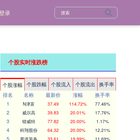
登录
个股实时涨跌榜
个股跌幅
个股流入
个股流出
换手率
个股涨幅
排名
名称
最新价
涨幅
换手率
1
N津富
37.49
114.72%
77.46%
2
威尔高
39.83
20.01%
17.76%
3
锴威特
77.82
20.00%
1.17%
4
科翔股份
64.32
20.00%
12.21%
5
蜀道装备
33.61
19.99%
11.69%