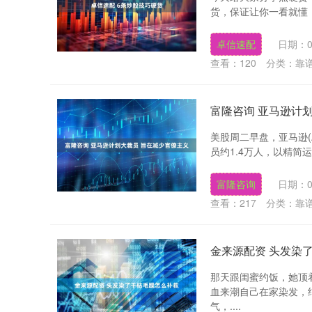
货，保证让你一看就懂，一
卓信速配
日期：0
查看：
120
分类：
靠
富隆咨询 亚马逊计
美股周二早盘，亚马逊(
员约1.4万人，以精简运
富隆咨询
日期：0
查看：
217
分类：
靠
金来源配资 头发染
那天跟闺蜜约饭，她顶
血来潮自己在家染发，
气，....