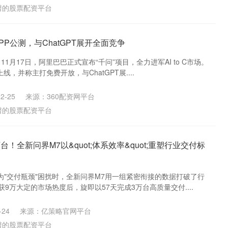
谱的股票配资平台
PP公测，与ChatGPT展开全面竞争
11月17日，阿里巴巴正式宣布“千问”项目，全力进军AI to C市场。
线，并称主打免费开放，与ChatGPT展....
2-25
来源：360配资网平台
谱的股票配资平台
万台！全新问界M7以&quot;体系效率&quot;重塑行业交付标
为"交付瓶颈"困扰时，全新问界M7用一组紧密衔接的数据打破了行
获9万大定的市场热度后，旋即以57天完成3万台高质量交付....
24
来源：亿策略官网平台
谱的股票配资平台