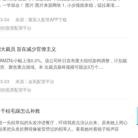
学就会！ 图片 图片来源网络 1. 小步慢跑拿稳，猛拉暴涨....
3-04
来源：聚富人配资APP下载
谱的股票配资平台
划大裁员 旨在减少官僚主义
AMZN)小幅上涨0.2%。该公司昨日宣布重大组织架构调整，计划裁
营、聚焦重点领域。本 次裁员最终规模可能达3万个....
3-03
来源：金风配资平台
谱的股票配资平台
了干枯毛躁怎么补救
着一头枯草似的头发冲进餐厅，吓得我差点没认出来。原来她上周心
结果把头发折腾得像被雷劈过的稻草人。看着她对着镜子唉声叹