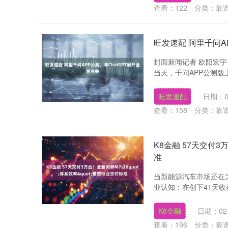
查看：
122
分类：
靠
旺发速配 阿里千问A
封面新闻记者 欧阳宏宇 
当天，千问APP公测版上
旺发速配
日期：0
查看：
158
分类：
靠
K8金融 57天交付3
准
当新能源汽车市场还在
业认知：在创下41天收
K8金融
日期：02-
查看：
196
分类：
靠