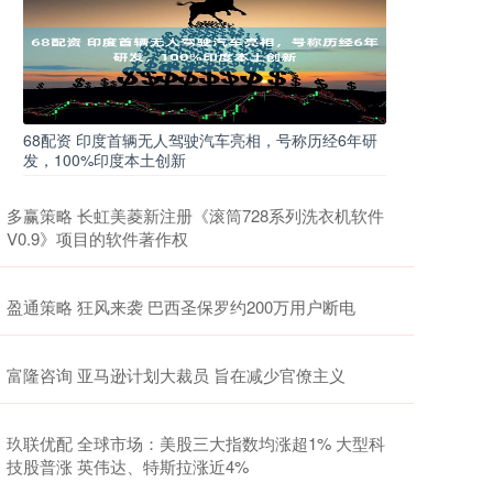
68配资 印度首辆无人驾驶汽车亮相，号称历经6年研
发，100%印度本土创新
多赢策略 长虹美菱新注册《滚筒728系列洗衣机软件
V0.9》项目的软件著作权
盈通策略 狂风来袭 巴西圣保罗约200万用户断电
富隆咨询 亚马逊计划大裁员 旨在减少官僚主义
玖联优配 全球市场：美股三大指数均涨超1% 大型科
技股普涨 英伟达、特斯拉涨近4%