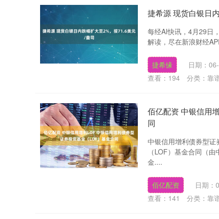
捷希源 现货白银日内
每经AI快讯，4月29日
解读，尽在新浪财经APP.
捷希缘
日期：06-
查看：
194
分类：
靠
佰亿配资 中银信用增
同
中银信用增利债券型证
深证成指
14110.12
.92
0.57%
-34.08
-0
（LOF）基金合同（
金....
佰亿配资
日期：0
查看：
141
分类：
靠