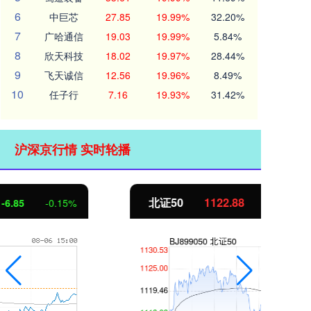
6
中巨芯
27.85
19.99%
32.20%
7
广哈通信
19.03
19.99%
5.84%
8
欣天科技
18.02
19.97%
28.44%
9
飞天诚信
12.56
19.96%
8.49%
10
任子行
7.16
19.93%
31.42%
沪深京行情 实时轮播
北证50
1122.88
创
3.42
0.30%