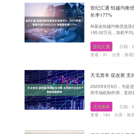
世纪汇通 恒越均衡优
长率177%
AI基金恒越均衡优选混合
195.02万元，加权平均
世纪汇通
日期：0
查看：
91
分类：
靠谱
天戈资本 促改善 
2025年8月8日，为
挥市场机制作用，坚持首
天戈资本
日期：0
查看：
184
分类：
靠