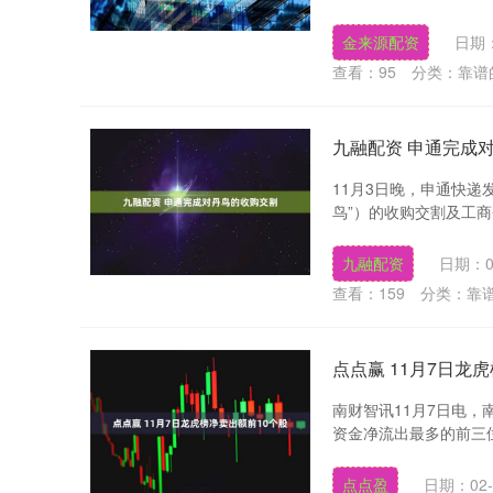
金来源配资
日期：
查看：
95
分类：
靠谱
九融配资 申通完成
11月3日晚，申通快
鸟”）的收购交割及工商
九融配资
日期：0
查看：
159
分类：
靠
点点赢 11月7日龙
南财智讯11月7日电
资金净流出最多的前三位分别
点点盈
日期：02-