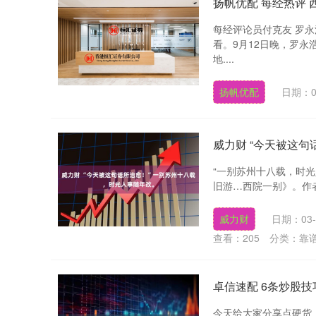
扬帆优配 每经热评 
每经评论员付克友 罗
看。9月12日晚，罗
地....
扬帆优配
日期：0
威力财 “今天被这
“一别苏州十八载，时
旧游…西院一别》。作者白
威力财
日期：03-
查看：
205
分类：
靠
卓信速配 6条炒股技
今天给大家分享点硬货