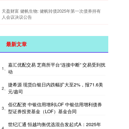
天盈财富 健帆生物: 健帆转债2025年第一次债券持有
人会议决议公告
最新文章
嘉汇优配交易 芝商所平台“连接中断” 交易受到扰
1、
动
捷希源 现货白银日内跌幅扩大至2%，报71.6美
2、
元/盎司
佰亿配资 中银信用增利LOF 中银信用增利债券
3、
型证券投资基金（LOF）基金合同
世纪汇通 恒越均衡优选混合发起式A：2025年
4、