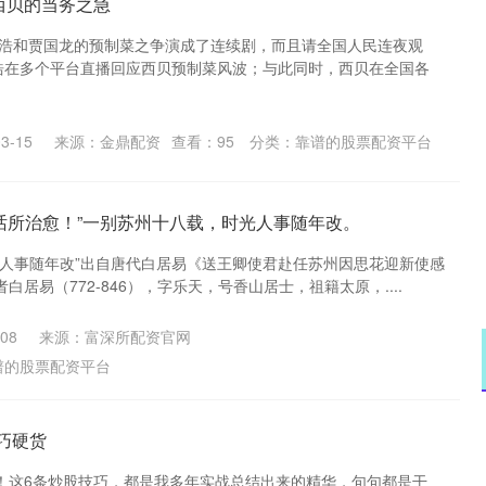
西贝的当务之急
永浩和贾国龙的预制菜之争演成了连续剧，而且请全国人民连夜观
永浩在多个平台直播回应西贝预制菜风波；与此同时，西贝在全国各
3-15
来源：金鼎配资
查看：
95
分类：
靠谱的股票配资平台
句话所治愈！”一别苏州十八载，时光人事随年改。
光人事随年改”出自唐代白居易《送王卿使君赴任苏州因思花迎新使感
居易（772-846），字乐天，号香山居士，祖籍太原，....
08
来源：富深所配资官网
谱的股票配资平台
巧硬货
！这6条炒股技巧，都是我多年实战总结出来的精华，句句都是干