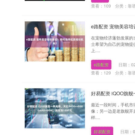
查看：
109
分类：
靠
e路配资 宠物美容
在宠物经济蓬勃发展的
士希望为自己的宠物提
上....
e路配资
日期：02
查看：
129
分类：
靠
好易配资 iQOO旗舰一
最近一段时间，手机市
像；另一边是老旗舰开
样....
好易配资
日期：0