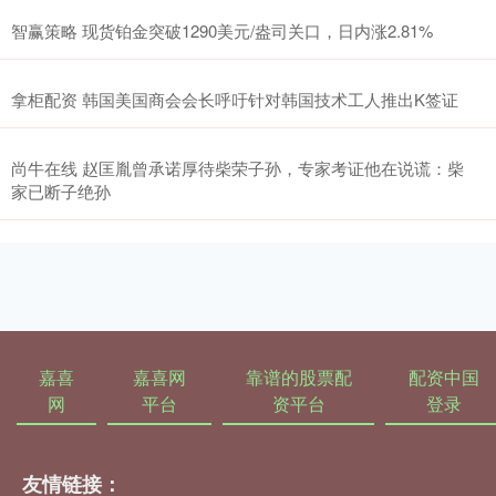
智赢策略 现货铂金突破1290美元/盎司关口，日内涨2.81%
拿柜配资 韩国美国商会会长呼吁针对韩国技术工人推出K签证
尚牛在线 赵匡胤曾承诺厚待柴荣子孙，专家考证他在说谎：柴
家已断子绝孙
嘉喜
嘉喜网
靠谱的股票配
配资中国
网
平台
资平台
登录
友情链接：