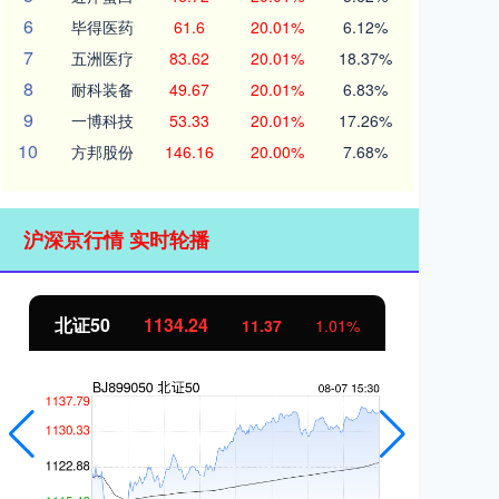
6
毕得医药
61.6
20.01%
6.12%
7
五洲医疗
83.62
20.01%
18.37%
8
耐科装备
49.67
20.01%
6.83%
9
一博科技
53.33
20.01%
17.26%
10
方邦股份
146.16
20.00%
7.68%
沪深京行情 实时轮播
北证50
1134.24
创
11.37
1.01%