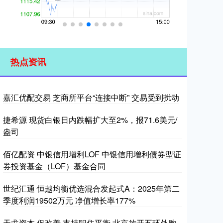
热点资讯
嘉汇优配交易 芝商所平台“连接中断” 交易受到扰动
捷希源 现货白银日内跌幅扩大至2%，报71.6美元/
盎司
佰亿配资 中银信用增利LOF 中银信用增利债券型证
券投资基金（LOF）基金合同
世纪汇通 恒越均衡优选混合发起式A：2025年第二
季度利润19502万元 净值增长率177%
天戈资本 促改善 支持职住平衡 北京放开五环外购