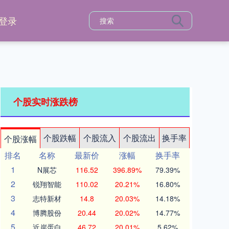
登录
个股实时涨跌榜
个股跌幅
个股流入
个股流出
换手率
个股涨幅
排名
名称
最新价
涨幅
换手率
1
N展芯
116.52
396.89%
79.39%
2
锐翔智能
110.02
20.21%
16.80%
3
志特新材
14.8
20.03%
14.18%
4
博腾股份
20.44
20.02%
14.77%
5
近岸蛋白
46.72
20.01%
5.62%